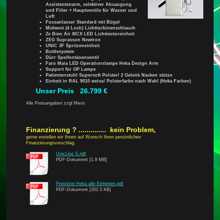
Assistentenarm, selektiver Absaugung
und Filter + Hauptventile für Wasser und
Luft
Fussanlasser Standard mit Bügel
Midwest (4 Loch) Lichtturbinenschlauch
2x Bien Air MCX LED Lichtmotoreinheit
ZEG Suprasson Newtron
UNIC 3F Spritzeneinheit
Bottlesystem
Dürr Speifontänenventil
Faro Maia LED Operationslampe Heka Design Arm
Support für OP Lampe
Patientenstuhl Supersoft Polster/ 2 Gelenk Nacken stütze
Einheit in RAL 9010 weiss/ Polsterfarbe nach Wahl (Heka Farben)
Unser Preis 26.799 €
Alle Preisangaben zzgl Mwst
Finanzierung ? .............. kein Problem,
gerne erstellen wir Ihnen auf Wunsch Ihren persönlichen
Finanzierungsvorschlag.
UnicLine S.pdf
PDF-Dokument [1.9 MB]
Preisliste Heka alle Einheiten.pdf
PDF-Dokument [202.5 KB]