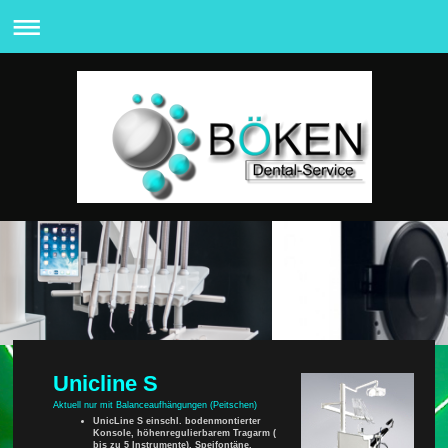
Unicline S
Aktuell nur mit Balanceaufhängungen (Peitschen)
UnicLine S einschl. bodenmontierter
Konsole, höhenregulierbarem Tragarm (
bis zu 5 Instrumente), Speifontäne,