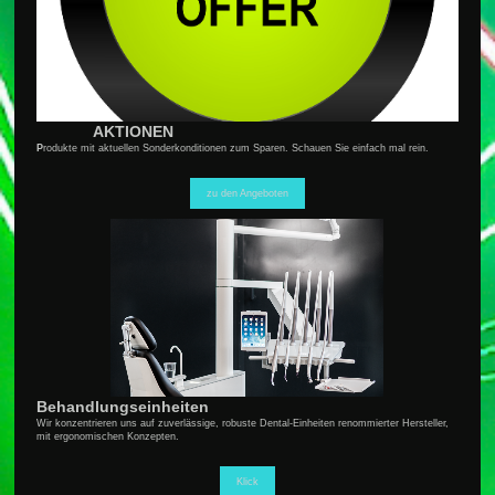
AKTIONEN
P
rodukte mit aktuellen Sonderkonditionen zum Sparen. Schauen Sie einfach mal rein.
zu den Angeboten
Behandlungseinheiten
Wir konzentrieren uns auf zuverlässige, robuste Dental-Einheiten renommierter Hersteller,
mit ergonomischen Konzepten.
Klick